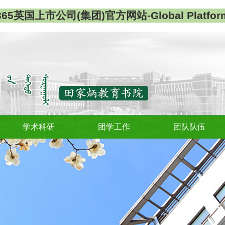
365英国上市公司(集团)官方网站-Global Platfor
学术科研
团学工作
团队队伍