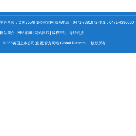
主办单位：英国365集团公司官网 联系电话：0471-7381872 传真：0471-4390000
网站简介
|
网站顾问
|
网站律师
|
版权声明
|
导航链接
© 365英国上市公司(集团)官方网站-Global Platform 版权所有