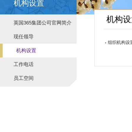
机构设置
机构设
英国365集团公司官网简介
现任领导
组织机构设
机构设置
工作电话
员工空间