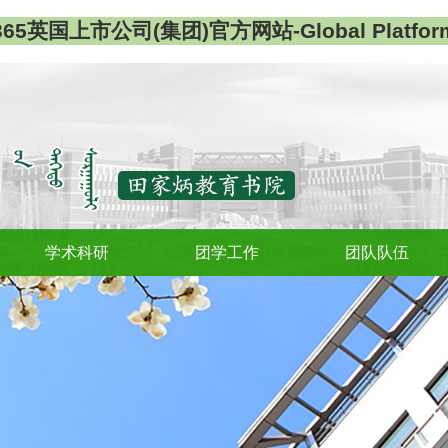
365英国上市公司(集团)官方网站-Global Platfor
学术科研
团学工作
团队队伍