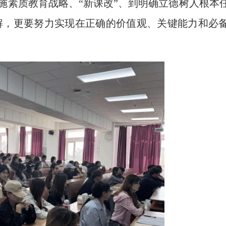
实施素质教育战略、“新课改”、到明确立德树人根本
解，更要努力实现在正确的价值观、关键能力和必