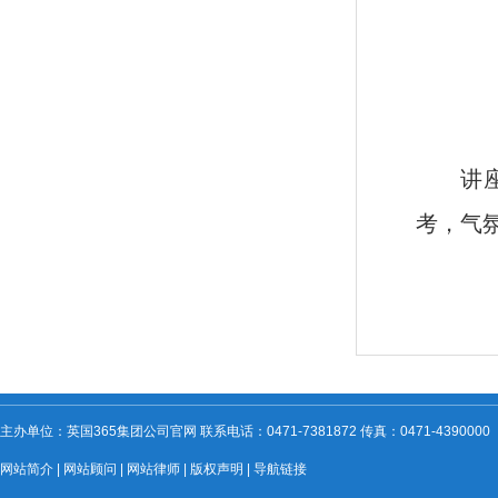
讲
考，气
主办单位：英国365集团公司官网 联系电话：0471-7381872 传真：0471-4390000
网站简介
|
网站顾问
|
网站律师
|
版权声明
|
导航链接