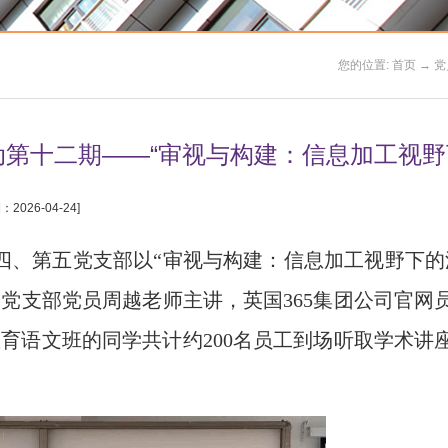
您的位置:
首页
→
党
动第十二期——“审视与构建：信息加工视野
：2026-04-24]
工第四、第五党支部以“审视与构建：信息加工视野下的
党支部党员周越老师主讲，英国365集团公司官网
教育语文班的同学共计约200名员工到场听取学术讲