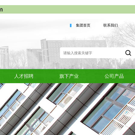
m
集团首页
联系我们
人才招聘
旗下产业
公司产品