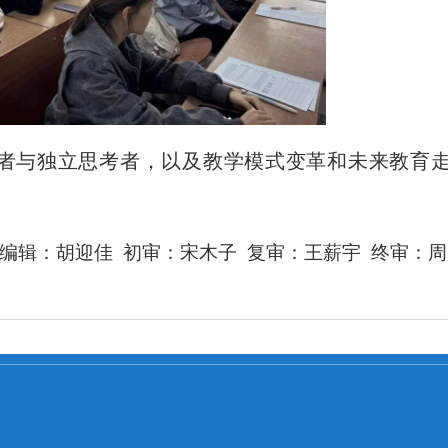
习者与独立思考者，以及教学模式变革和未来教育
编辑：胡迎佳
初审：宋木子
复审：王薪宇
终审：周