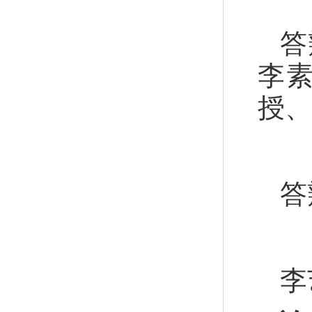
答
李
授、
答
李