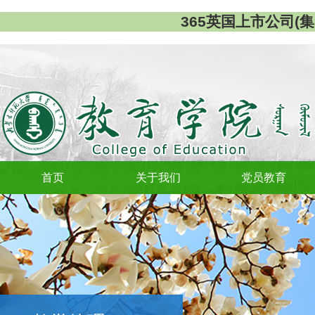
365英国上市公司(集团)
首页
关于我们
党员教育