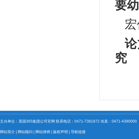
要
宏
论
究
主办单位：英国365集团公司官网 联系电话：0471-7381872 传真：0471-4390000
网站简介
|
网站顾问
|
网站律师
|
版权声明
|
导航链接