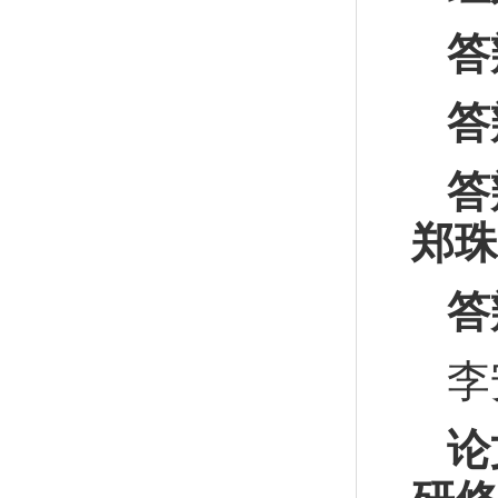
答
答
答
郑
答
李
论