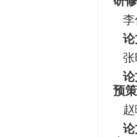
研
李
论
张
论
预
赵
论