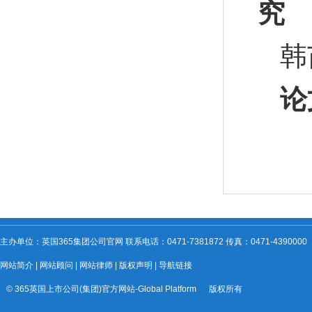
究
韩
论
主办单位：英国365集团公司官网 联系电话：0471-7381872 传真：0471-4390000
网站简介
|
网站顾问
|
网站律师
|
版权声明
|
导航链接
© 365英国上市公司(集团)官方网站-Global Platform 版权所有