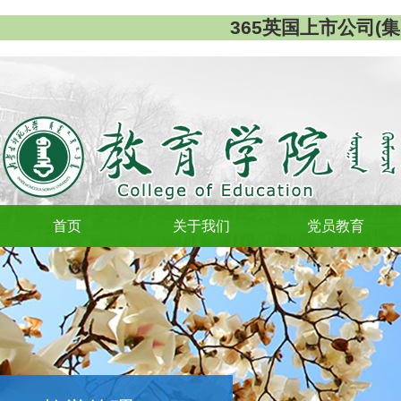
365英国上市公司(集团)
首页
关于我们
党员教育