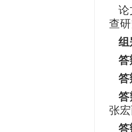
论
查研
组
答
答
答
张宏
答