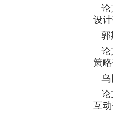
论
设计
郭
论
策略
乌
论
互动