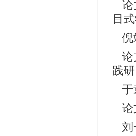
论
目式
倪
论
践研
于
论
刘