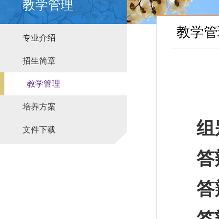
教学管理
教学管
专业介绍
招生简章
教学管理
培养方案
组
文件下载
答
答