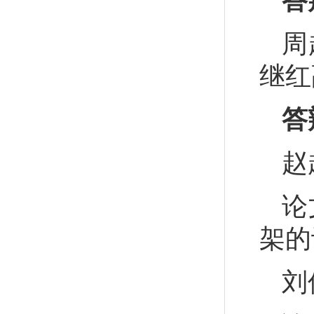
答
周
继红
答
赵
论
架的
刘